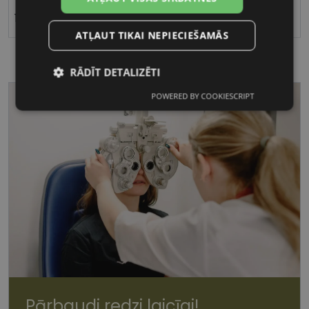
17
ATĻAUT TIKAI NEPIECIEŠAMĀS
RĀDĪT DETALIZĒTI
POWERED BY COOKIESCRIPT
Nepieciešamās
Statistikas
sīkdatnes
sīkdatnes
Mārketinga
Funkcionālās
sīkdatnes
sīkdatnes
Nepieciešamās sīkdatnes
Statistikas sīkdatnes
Mārketinga sīkdatnes
Funkcionālās sīkdatnes
Pārbaudi redzi laicīgi!