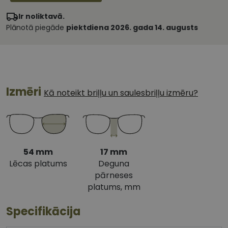
Ir noliktavā.
Plānotā piegāde
piektdiena 2026. gada 14. augusts
Izmēri
Kā noteikt briļļu un saulesbriļļu izmēru?
54 mm
17 mm
Lēcas platums
Deguna
pārneses
platums, mm
Specifikācija