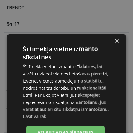
TRENDY
54-17
×
M
Šī tīmekļa vietne izmanto
sīkdatnes
brown
Šī tīmekļa vietne izmanto sīkdatnes, lai
varētu uzlabot vietnes lietošanas pieredzi,
Plastmasa
izvērtēt vietnes apmeklējuma statistiku,
nodrošināt tās darbību un funkcionalitāti
Stūrains
utml. Pārlūkojot vietni, Jūs akceptējiet
nepieciešamo sīkdatņu izmantošanu. Jūs
Sievietēm
varat atļaut arī citu sīkdatņu izmantošanu.
Lasīt vairāk
54
ATĻAUT VISAS SĪKDATNES