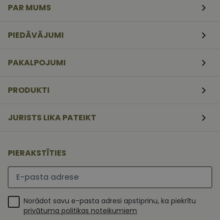
PAR MUMS
CookieScriptConsent
11
Šo sīkfailu
CookieScript
mēneši
izmanto Coo
www.vizionette.lv
3
Script.com
PIEDĀVĀJUMI
nedēļas
serviss, lai
atcerētos
apmeklētāj
sīkfailu
PAKALPOJUMI
piekrišanas
preferences.
ir nepiecieš
lai Cookie-
PRODUKTI
Script.com
sīkfailu
reklāmkaro
darbotos
JURISTS LIKA PATEIKT
pareizi.
PIERAKSTĪTIES
Lūdzu ievadiet e-pasta adresi
Norādot savu e-pasta adresi apstiprinu, ka piekrītu
privātuma politikas noteikumiem