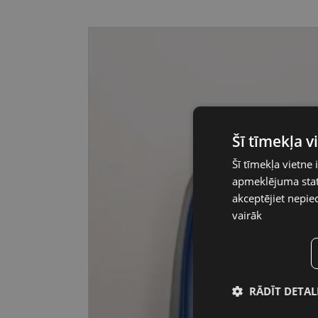
Šī tīmekļa 
Šī tīmekļa vietne 
apmeklējuma stati
akceptējiet nepie
vairāk
RĀDĪT DETAL