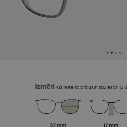
Izmēri
Kā noteikt briļļu un saulesbriļļu
57 mm
17 mm