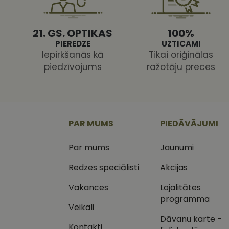
21. GS. OPTIKAS
100%
PIEREDZE
UZTICAMI
Iepirkšanās kā
Tikai oriģinālas
piedzīvojums
ražotāju preces
Nodr
Nosaukums
Jom
Nosaukums
MR
Micr
Cor
.c.cl
_ga
_gcl_au
Goog
PAR MUMS
PIEDĀVĀJUMI
.vizi
Par mums
Jaunumi
MUID
Micr
Cor
_clsk
.bin
Redzes speciālisti
Akcijas
SM
.c.cl
Vakances
Lojalitātes
__kla_id
programma
Veikali
SRM_B
Micr
_ga_C03QQNST0X
Cor
Dāvanu karte -
.c.b
Kontakti