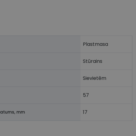
Plastmasa
Stūrains
Sievietēm
57
17
latums, mm