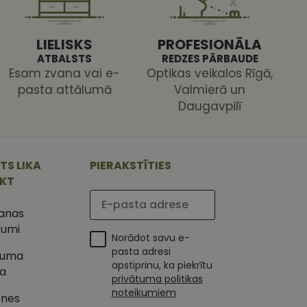
s pareizi.
LIELISKS
PROFESIONĀLA
ATBALSTS
REDZES PĀRBAUDE
Esam zvana vai e-
Optikas veikalos Rīgā,
pasta attālumā
Valmierā un
Daugavpilī
ojam, lai novērtētu
 Analytics - tas ir
ojuma
u par to, kā
tu unikālos
TS LIKA
PIERAKSTĪTIES
lietotājs varētu būt
 ģenerētu skaitli.
IKT
mantots, lai
ietņu analīzes
Lūdzu ievadiet e-pasta adresi
etotāja
m. Tiek uzskatīts, ka
šanas
ļaujot lietotājiem
s programmatūru. To
kumi
iju un apvienotu
Norādot savu e-
s nolūkos.
ojam, lai novērtētu
pasta adresi
tuma
tojot Klaviyo e-
apstiprinu, ka piekrītu
ka
s vietnes pareizu
privātuma politikas
esijas stāvokli.
noteikumiem
tnes