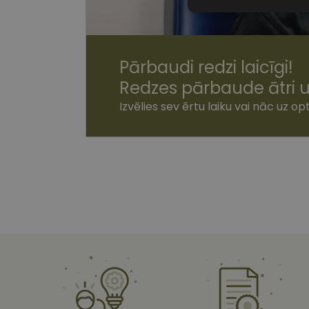
Nepiecieša
sīkdatnes
Pārbaudi redzi laicīgi!
Redzes pārbaude ātri u
Izvēlies sev ērtu laiku vai nāc uz opt
Nepiecie
Šīs sīkdatnes nepieci
sīkdatnes identificē 
tīmekļa vietne nevarē
pakalpojumus. Šīs sīkd
gadus. Šīs noteikti n
Nosaukums
shipping_country
csrftoken
CookieScriptConse