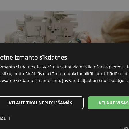
vietne izmanto sīkdatnes
izmanto sīkdatnes, lai varētu uzlabot vietnes lietošanas pieredzi, i
stiku, nodrošināt tās darbību un funkcionalitāti utml. Pārlūkojot v
ciešamo sīkdatņu izmantošanu. Jūs varat atļaut arī citu sīkdatņu
ATĻAUT TIKAI NEPIECIEŠAMĀS
ATĻAUT VISAS
IZĒTI
POWE