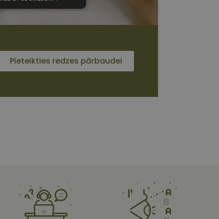
unkcionālās
sīkdatnes
Pieteikties redzes pārbaudei
 sīkdatnes
vātās iespējas. Šīs
z šīm sīkdatnēm
rasītos
ne ilgāk kā divus
s platformu Python.
et noteikta veida
ām.
i atcerētos
 ir nepieciešams, lai