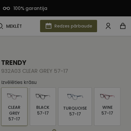
100% garantija
MEKLĒT
MEKLĒT
Redzes pārbaude
TRENDY
932A03 CLEAR GREY 57-17
Izvēlēties krāsu
CLEAR
BLACK
WINE
TURQUOISE
GREY
57-17
57-17
57-17
57-17