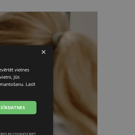
×
zvērtēt vietnes
ietni, Jūs
 izmantošanu.
Lasīt
 SĪKDATNES
RED BY COOKIESCRIPT