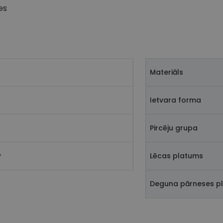
es
Materiāls
Ietvara forma
Pircēju grupa
y
Lēcas platums
Deguna pārneses p