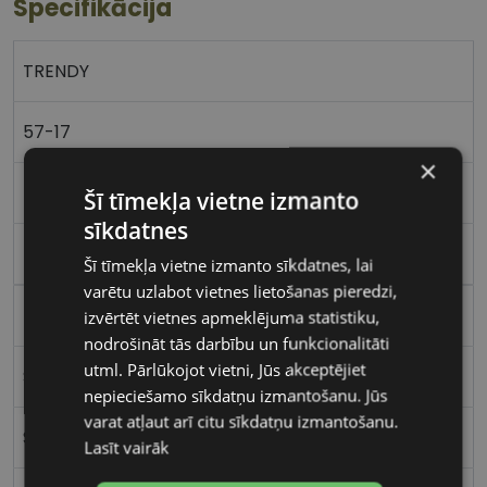
Specifikācija
TRENDY
57-17
×
L
Šī tīmekļa vietne izmanto
sīkdatnes
turquoise
Šī tīmekļa vietne izmanto sīkdatnes, lai
varētu uzlabot vietnes lietošanas pieredzi,
Plastmasa
izvērtēt vietnes apmeklējuma statistiku,
nodrošināt tās darbību un funkcionalitāti
utml. Pārlūkojot vietni, Jūs akceptējiet
Stūrains
nepieciešamo sīkdatņu izmantošanu. Jūs
varat atļaut arī citu sīkdatņu izmantošanu.
Sievietēm
Lasīt vairāk