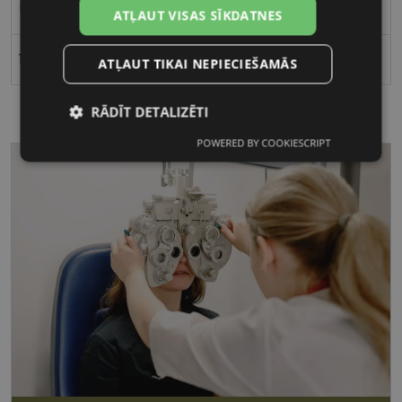
57
ATĻAUT VISAS SĪKDATNES
17
ATĻAUT TIKAI NEPIECIEŠAMĀS
RĀDĪT DETALIZĒTI
POWERED BY COOKIESCRIPT
Nepieciešamās
Statistikas
sīkdatnes
sīkdatnes
Mārketinga
Funkcionālās
sīkdatnes
sīkdatnes
Nepieciešamās sīkdatnes
Statistikas sīkdatnes
Mārketinga sīkdatnes
Funkcionālās sīkdatnes