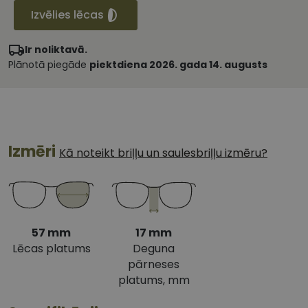
Izvēlies lēcas
Ir noliktavā.
Plānotā piegāde
piektdiena 2026. gada 14. augusts
Izmēri
Kā noteikt briļļu un saulesbriļļu izmēru?
57 mm
17 mm
Lēcas platums
Deguna
pārneses
platums, mm