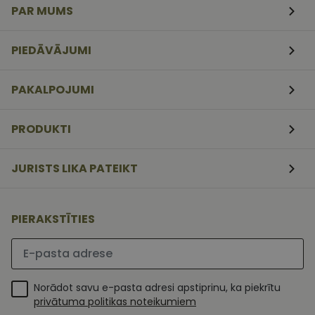
PAR MUMS
CookieScriptConsent
11
Šo sīkfailu
CookieScript
mēneši
izmanto Coo
www.vizionette.lv
3
Script.com
PIEDĀVĀJUMI
nedēļas
serviss, lai
atcerētos
apmeklētāj
sīkfailu
PAKALPOJUMI
piekrišanas
preferences.
ir nepiecieš
lai Cookie-
PRODUKTI
Script.com
sīkfailu
reklāmkaro
darbotos
JURISTS LIKA PATEIKT
pareizi.
PIERAKSTĪTIES
Lūdzu ievadiet e-pasta adresi
Norādot savu e-pasta adresi apstiprinu, ka piekrītu
privātuma politikas noteikumiem