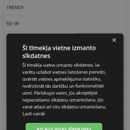
TRENDY
55-16
×
M
Šī tīmekļa vietne izmanto
sīkdatnes
black
Šī tīmekļa vietne izmanto sīkdatnes, lai
varētu uzlabot vietnes lietošanas pieredzi,
Plastmasa
izvērtēt vietnes apmeklējuma statistiku,
nodrošināt tās darbību un funkcionalitāti
Kvadrātveida
utml. Pārlūkojot vietni, Jūs akceptējiet
nepieciešamo sīkdatņu izmantošanu. Jūs
Vīriešiem
varat atļaut arī citu sīkdatņu izmantošanu.
Lasīt vairāk
55
ATĻAUT VISAS SĪKDATNES