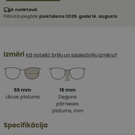
Ir noliktavā.
Plānotā piegāde
piektdiena 2026. gada 14. augusts
Izmēri
Kā noteikt briļļu un saulesbriļļu izmēru?
55 mm
16 mm
Lēcas platums
Deguna
pārneses
platums, mm
Specifikācija