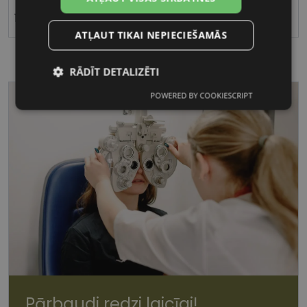
16
ATĻAUT TIKAI NEPIECIEŠAMĀS
RĀDĪT DETALIZĒTI
POWERED BY COOKIESCRIPT
Nepieciešamās
Statistikas
sīkdatnes
sīkdatnes
Mārketinga
Funkcionālās
sīkdatnes
sīkdatnes
Nepieciešamās sīkdatnes
Statistikas sīkdatnes
Mārketinga sīkdatnes
Funkcionālās sīkdatnes
Pārbaudi redzi laicīgi!