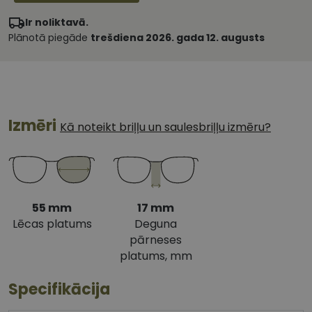
Ir noliktavā.
Plānotā piegāde
trešdiena 2026. gada 12. augusts
Izmēri
Kā noteikt briļļu un saulesbriļļu izmēru?
55 mm
17 mm
Lēcas platums
Deguna
pārneses
platums, mm
Specifikācija