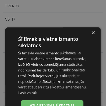
TRENDY
55-17
×
M
Šī tīmekļa vietne izmanto
sīkdatnes
black
Šī tīmekļa vietne izmanto sīkdatnes, lai
varētu uzlabot vietnes lietošanas pieredzi,
Plastmasa
izvērtēt vietnes apmeklējuma statistiku,
nodrošināt tās darbību un funkcionalitāti
Kvadrātveida
utml. Pārlūkojot vietni, Jūs akceptējiet
nepieciešamo sīkdatņu izmantošanu. Jūs
Vīriešiem
varat atļaut arī citu sīkdatņu izmantošanu.
Lasīt vairāk
55
ATĻAUT VISAS SĪKDATNES