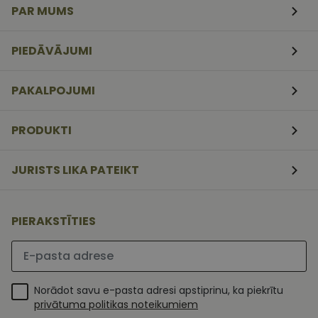
PAR MUMS
CookieScriptConsent
11
Šo sīkfailu
CookieScript
mēneši
izmanto Coo
www.vizionette.lv
3
Script.com
PIEDĀVĀJUMI
nedēļas
serviss, lai
atcerētos
apmeklētāj
sīkfailu
PAKALPOJUMI
piekrišanas
preferences.
ir nepiecieš
lai Cookie-
PRODUKTI
Script.com
sīkfailu
reklāmkaro
darbotos
JURISTS LIKA PATEIKT
pareizi.
PIERAKSTĪTIES
Lūdzu ievadiet e-pasta adresi
Norādot savu e-pasta adresi apstiprinu, ka piekrītu
privātuma politikas noteikumiem