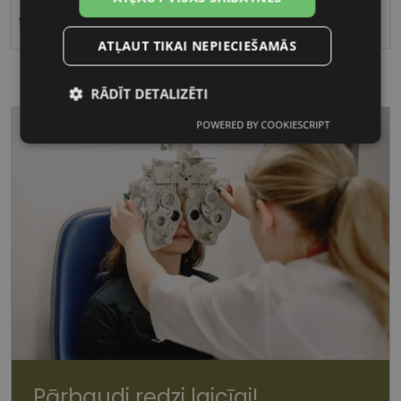
17
ATĻAUT TIKAI NEPIECIEŠAMĀS
RĀDĪT DETALIZĒTI
POWERED BY COOKIESCRIPT
Nepieciešamās
Statistikas
sīkdatnes
sīkdatnes
Mārketinga
Funkcionālās
sīkdatnes
sīkdatnes
Nepieciešamās sīkdatnes
Statistikas sīkdatnes
Mārketinga sīkdatnes
Funkcionālās sīkdatnes
Pārbaudi redzi laicīgi!