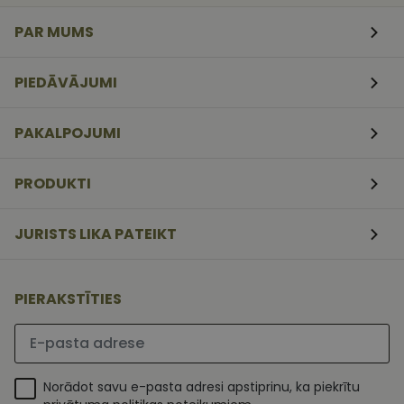
veidlapām.
PAR MUMS
CookieScriptConsent
11
Šo sīkfailu
CookieScript
mēneši
izmanto Coo
www.vizionette.lv
3
Script.com
nedēļas
serviss, lai
PIEDĀVĀJUMI
atcerētos
apmeklētāj
sīkfailu
piekrišanas
PAKALPOJUMI
preferences.
ir nepiecieš
lai Cookie-
Script.com
PRODUKTI
sīkfailu
reklāmkaro
darbotos
pareizi.
JURISTS LIKA PATEIKT
PIERAKSTĪTIES
Lūdzu ievadiet e-pasta adresi
Norādot savu e-pasta adresi apstiprinu, ka piekrītu