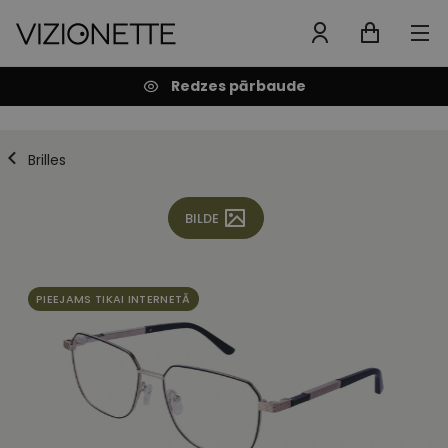
Redzes pārbaude
Brilles
BILDE
PIEEJAMS TIKAI INTERNETĀ