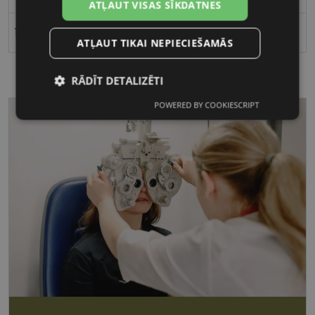
ATĻAUT VISAS SĪKDATNES
16
ATĻAUT TIKAI NEPIECIEŠAMĀS
RĀDĪT DETALIZĒTI
POWERED BY COOKIESCRIPT
Nepieciešamās
Statistikas
sīkdatnes
sīkdatnes
Mārketinga
Funkcionālās
sīkdatnes
sīkdatnes
Nepieciešamās sīkdatnes
Statistikas sīkdatnes
Mārketinga sīkdatnes
Funkcionālās sīkdatnes