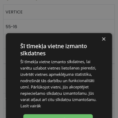
VERTICE
55-16
×
M
Šī tīmekļa vietne izmanto
sīkdatnes
bk/gd
Šī tīmekļa vietne izmanto sīkdatnes, lai
varētu uzlabot vietnes lietošanas pieredzi,
Metāls
izvērtēt vietnes apmeklējuma statistiku,
nodrošināt tās darbību un funkcionalitāti
Kvadrātveida
utml. Pārlūkojot vietni, Jūs akceptējiet
nepieciešamo sīkdatņu izmantošanu. Jūs
varat atļaut arī citu sīkdatņu izmantošanu.
Vīriešiem
Lasīt vairāk
55