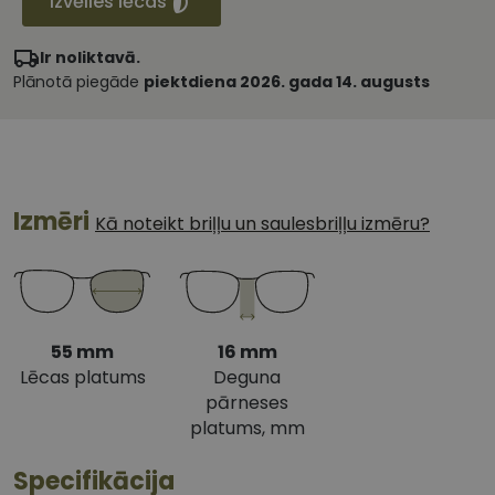
Izvēlies lēcas
Ir noliktavā.
Plānotā piegāde
piektdiena 2026. gada 14. augusts
Izmēri
Kā noteikt briļļu un saulesbriļļu izmēru?
55 mm
16 mm
Lēcas platums
Deguna
pārneses
platums, mm
Specifikācija