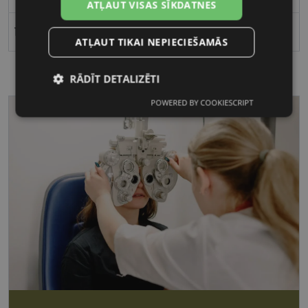
ATĻAUT VISAS SĪKDATNES
17
ATĻAUT TIKAI NEPIECIEŠAMĀS
RĀDĪT DETALIZĒTI
POWERED BY COOKIESCRIPT
Nepieciešamās
Statistikas
sīkdatnes
sīkdatnes
Mārketinga
Funkcionālās
sīkdatnes
sīkdatnes
Nepieciešamās sīkdatnes
Statistikas sīkdatnes
Mārketinga sīkdatnes
Funkcionālās sīkdatnes