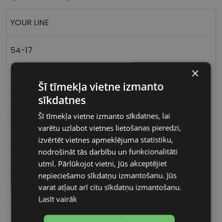
YOUR LINE
54-17
×
M
Šī tīmekļa vietne izmanto
sīkdatnes
clear beig
Šī tīmekļa vietne izmanto sīkdatnes, lai
varētu uzlabot vietnes lietošanas pieredzi,
Plastmasa
izvērtēt vietnes apmeklējuma statistiku,
nodrošināt tās darbību un funkcionalitāti
Kvadrātveida
utml. Pārlūkojot vietni, Jūs akceptējiet
nepieciešamo sīkdatņu izmantošanu. Jūs
varat atļaut arī citu sīkdatņu izmantošanu.
Sievietēm
Lasīt vairāk
54