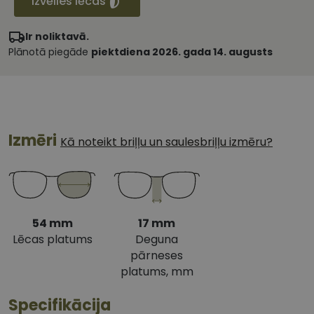
Izvēlies lēcas
Ir noliktavā.
Plānotā piegāde
piektdiena 2026. gada 14. augusts
Izmēri
Kā noteikt briļļu un saulesbriļļu izmēru?
54 mm
17 mm
Lēcas platums
Deguna
pārneses
platums, mm
Specifikācija