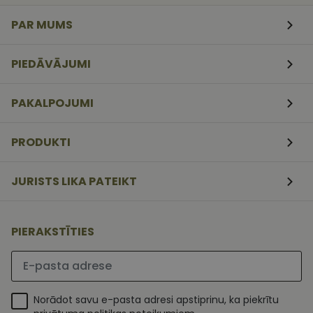
veidlapām.
PAR MUMS
CookieScriptConsent
11
Šo sīkfailu
CookieScript
mēneši
izmanto Coo
www.vizionette.lv
3
Script.com
nedēļas
serviss, lai
PIEDĀVĀJUMI
atcerētos
apmeklētāj
sīkfailu
piekrišanas
PAKALPOJUMI
preferences.
ir nepiecieš
lai Cookie-
Script.com
PRODUKTI
sīkfailu
reklāmkaro
darbotos
pareizi.
JURISTS LIKA PATEIKT
PIERAKSTĪTIES
Lūdzu ievadiet e-pasta adresi
Norādot savu e-pasta adresi apstiprinu, ka piekrītu