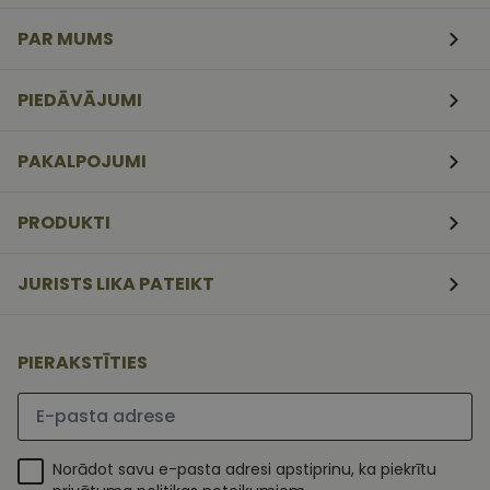
veidlapām.
PAR MUMS
CookieScriptConsent
11
Šo sīkfailu
CookieScript
mēneši
izmanto Coo
www.vizionette.lv
3
Script.com
nedēļas
serviss, lai
PIEDĀVĀJUMI
atcerētos
apmeklētāj
sīkfailu
piekrišanas
PAKALPOJUMI
preferences.
ir nepiecieš
lai Cookie-
Script.com
PRODUKTI
sīkfailu
reklāmkaro
darbotos
pareizi.
JURISTS LIKA PATEIKT
PIERAKSTĪTIES
Lūdzu ievadiet e-pasta adresi
Norādot savu e-pasta adresi apstiprinu, ka piekrītu