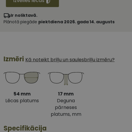
Izvēlies lēcas
Ir noliktavā.
Plānotā piegāde
piektdiena 2026. gada 14. augusts
Izmēri
Kā noteikt briļļu un saulesbriļļu izmēru?
54 mm
17 mm
Lēcas platums
Deguna
pārneses
platums, mm
Specifikācija