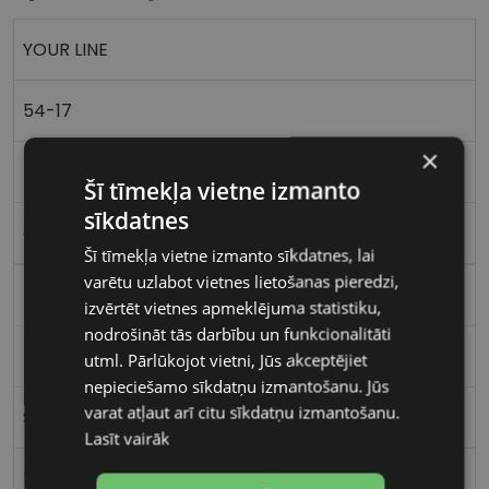
YOUR LINE
54-17
×
M
Šī tīmekļa vietne izmanto
sīkdatnes
clear lil
Šī tīmekļa vietne izmanto sīkdatnes, lai
varētu uzlabot vietnes lietošanas pieredzi,
Plastmasa
izvērtēt vietnes apmeklējuma statistiku,
nodrošināt tās darbību un funkcionalitāti
Kvadrātveida
utml. Pārlūkojot vietni, Jūs akceptējiet
nepieciešamo sīkdatņu izmantošanu. Jūs
varat atļaut arī citu sīkdatņu izmantošanu.
Sievietēm
Lasīt vairāk
54