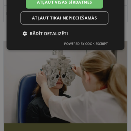
ATĻAUT VISAS SĪKDATNES
17
ATĻAUT TIKAI NEPIECIEŠAMĀS
RĀDĪT DETALIZĒTI
POWERED BY COOKIESCRIPT
Nepieciešamās
Statistikas
sīkdatnes
sīkdatnes
Mārketinga
Funkcionālās
sīkdatnes
sīkdatnes
Nepieciešamās sīkdatnes
Statistikas sīkdatnes
Mārketinga sīkdatnes
Funkcionālās sīkdatnes