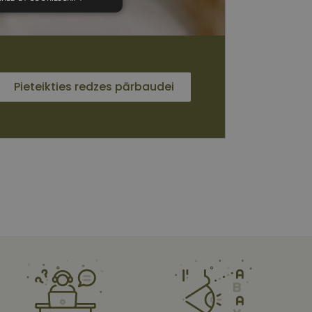
unkcionālās
sīkdatnes
Pieteikties redzes pārbaudei
 sīkdatnes
vātās iespējas. Šīs
z šīm sīkdatnēm
rasītos
ne ilgāk kā divus
s platformu Python.
et noteikta veida
ām.
i atcerētos
 ir nepieciešams, lai