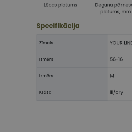
Lēcas platums
Deguna pārnes
platums, mm
Specifikācija
YOUR LIN
Zīmols
56-16
Izmērs
M
Izmērs
lil/cry
Krāsa