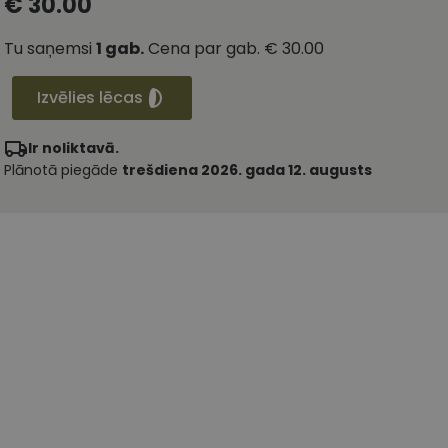
€ 30.00
Tu saņemsi
1
gab.
Cena par gab.
€ 30.00
Izvēlies lēcas
Ir noliktavā.
Plānotā piegāde
trešdiena 2026. gada 12. augusts