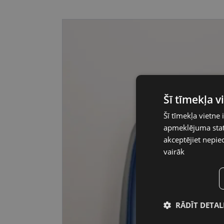
Šī tīmekļa 
Šī tīmekļa vietne 
apmeklējuma stati
akceptējiet nepie
vairāk
RĀDĪT DETAL