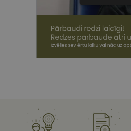
Nepiecieša
sīkdatnes
Pārbaudi redzi laicīgi!
Redzes pārbaude ātri u
Izvēlies sev ērtu laiku vai nāc uz opt
Nepiecie
Šīs sīkdatnes nepieci
sīkdatnes identificē 
tīmekļa vietne nevarē
pakalpojumus. Šīs sīkd
gadus. Šīs noteikti n
Nosaukums
shipping_country
csrftoken
CookieScriptConse