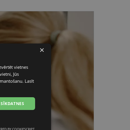
×
zvērtēt vietnes
ietni, Jūs
 izmantošanu.
Lasīt
 SĪKDATNES
RED BY COOKIESCRIPT