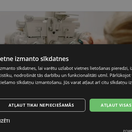
vietne izmanto sīkdatnes
izmanto sīkdatnes, lai varētu uzlabot vietnes lietošanas pieredzi, i
stiku, nodrošināt tās darbību un funkcionalitāti utml. Pārlūkojot v
ciešamo sīkdatņu izmantošanu. Jūs varat atļaut arī citu sīkdatņu
ATĻAUT TIKAI NEPIECIEŠAMĀS
ATĻAUT VISAS
IZĒTI
POWE