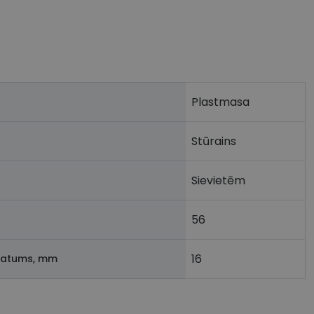
Plastmasa
Stūrains
Sievietēm
56
16
latums, mm