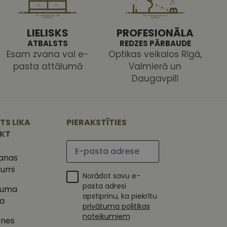
s pareizi.
LIELISKS
PROFESIONĀLA
ATBALSTS
REDZES PĀRBAUDE
Esam zvana vai e-
Optikas veikalos Rīgā,
pasta attālumā
Valmierā un
Daugavpilī
ojam, lai novērtētu
 Analytics - tas ir
ojuma
u par to, kā
tu unikālos
TS LIKA
PIERAKSTĪTIES
lietotājs varētu būt
 ģenerētu skaitli.
IKT
mantots, lai
ietņu analīzes
Lūdzu ievadiet e-pasta adresi
etotāja
m. Tiek uzskatīts, ka
šanas
ļaujot lietotājiem
s programmatūru. To
kumi
iju un apvienotu
Norādot savu e-
s nolūkos.
ojam, lai novērtētu
pasta adresi
tuma
tojot Klaviyo e-
apstiprinu, ka piekrītu
ka
s vietnes pareizu
privātuma politikas
esijas stāvokli.
noteikumiem
tnes