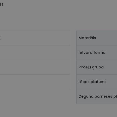
es
E
Materiāls
Ietvara forma
Pircēju grupa
Lēcas platums
Deguna pārneses p