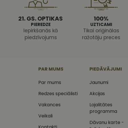
21. GS. OPTIKAS
100%
PIEREDZE
UZTICAMI
Iepirkšanās kā
Tikai oriģinālas
piedzīvojums
ražotāju preces
Nodr
Nosaukums
Jom
Nosaukums
MR
Micr
Cor
.c.cl
_ga
_gcl_au
Goog
PAR MUMS
PIEDĀVĀJUMI
.vizi
Par mums
Jaunumi
MUID
Micr
Cor
_clsk
.bin
Redzes speciālisti
Akcijas
SM
.c.cl
Vakances
Lojalitātes
__kla_id
programma
Veikali
SRM_B
Micr
_ga_C03QQNST0X
Cor
Dāvanu karte -
.c.b
Kontakti