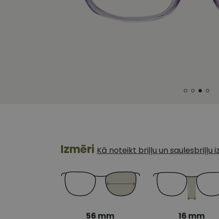
Izmēri
Kā noteikt briļļu un saulesbriļļu
56 mm
16 mm