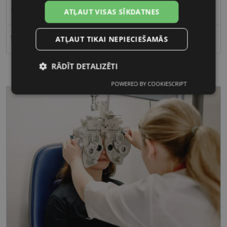
53
ATĻAUT VISAS SĪKDATNES
17
ATĻAUT TIKAI NEPIECIEŠAMĀS
RĀDĪT DETALIZĒTI
POWERED BY COOKIESCRIPT
Nepieciešamās
Statistikas
sīkdatnes
sīkdatnes
Mārketinga
Funkcionālās
sīkdatnes
sīkdatnes
Nepieciešamās sīkdatnes
Statistikas sīkdatnes