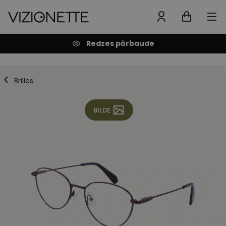
Redzes pārbaude
Brilles
BILDE