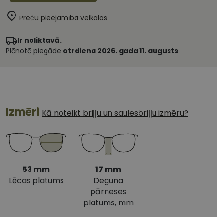
Preču pieejamība veikalos
Ir noliktavā.
Plānotā piegāde
otrdiena 2026. gada 11. augusts
Izmēri
Kā noteikt briļļu un saulesbriļļu izmēru?
53 mm
17 mm
Lēcas platums
Deguna
pārneses
platums, mm