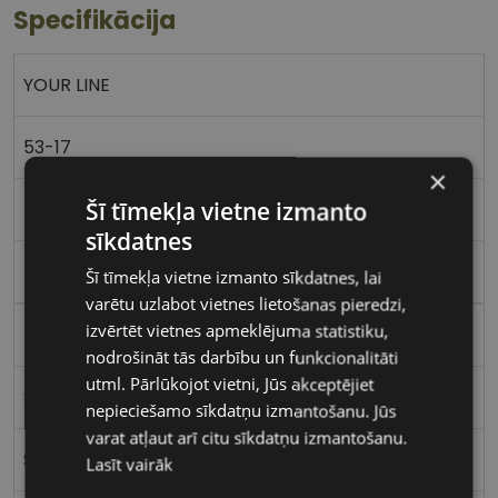
Specifikācija
YOUR LINE
53-17
×
Šī tīmekļa vietne izmanto
M
sīkdatnes
brown
Šī tīmekļa vietne izmanto sīkdatnes, lai
varētu uzlabot vietnes lietošanas pieredzi,
izvērtēt vietnes apmeklējuma statistiku,
Metāls
nodrošināt tās darbību un funkcionalitāti
utml. Pārlūkojot vietni, Jūs akceptējiet
Stūrains
nepieciešamo sīkdatņu izmantošanu. Jūs
varat atļaut arī citu sīkdatņu izmantošanu.
Sievietēm
Lasīt vairāk