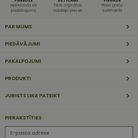
PIEREDZE
UZTICAMI
PIEGĀDE
uzbrukumi
Iepirkšanās kā
Tikai oriģinālas
Plašs preču
tīmekļa
piedzīvojums
ražotāju preces
sortiments
veidlapām.
CookieScriptConsent
11
Šo sīkfailu
CookieScript
mēneši
izmanto Coo
www.vizionette.lv
PAR MUMS
3
Script.com
nedēļas
serviss, lai
atcerētos
apmeklētāj
PIEDĀVĀJUMI
sīkfailu
piekrišanas
preferences.
ir nepiecieš
PAKALPOJUMI
lai Cookie-
Script.com
sīkfailu
reklāmkaro
PRODUKTI
darbotos
pareizi.
JURISTS LIKA PATEIKT
PIERAKSTĪTIES
Lūdzu ievadiet e-pasta adresi