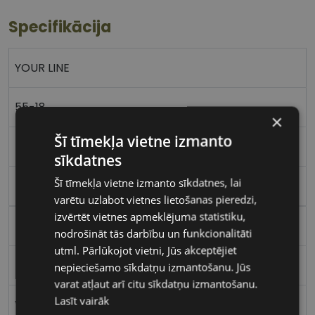
Specifikācija
YOUR LINE
55-18
×
Šī tīmekļa vietne izmanto
L
sīkdatnes
Šī tīmekļa vietne izmanto sīkdatnes, lai
matt black
varētu uzlabot vietnes lietošanas pieredzi,
izvērtēt vietnes apmeklējuma statistiku,
Metāls
nodrošināt tās darbību un funkcionalitāti
utml. Pārlūkojot vietni, Jūs akceptējiet
Kvadrātveida
nepieciešamo sīkdatņu izmantošanu. Jūs
varat atļaut arī citu sīkdatņu izmantošanu.
Lasīt vairāk
Vīriešiem