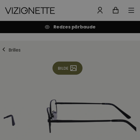
Redzes pārbaude
Brilles
BILDE