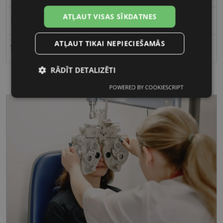
ATĻAUT VISAS SĪKDATNES
55
ATĻAUT TIKAI NEPIECIEŠAMĀS
18
RĀDĪT DETALIZĒTI
POWERED BY COOKIESCRIPT
Nepieciešamās
Statistikas
sīkdatnes
sīkdatnes
Mārketinga
Funkcionālās
sīkdatnes
sīkdatnes
Nepieciešamās sīkdatnes
Statistikas sīkdatnes