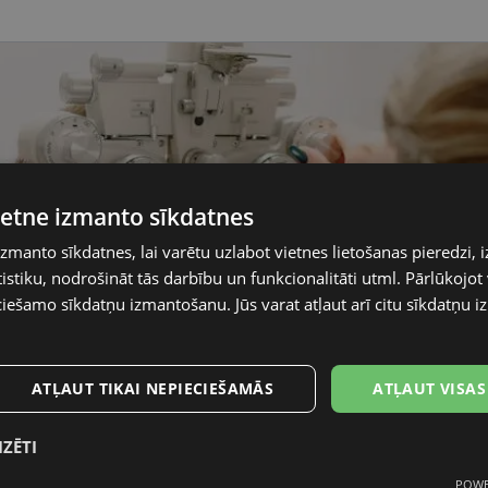
vietne izmanto sīkdatnes
izmanto sīkdatnes, lai varētu uzlabot vietnes lietošanas pieredzi, i
stiku, nodrošināt tās darbību un funkcionalitāti utml. Pārlūkojot v
ciešamo sīkdatņu izmantošanu. Jūs varat atļaut arī citu sīkdatņu
ATĻAUT TIKAI NEPIECIEŠAMĀS
ATĻAUT VISAS
IZĒTI
POWE