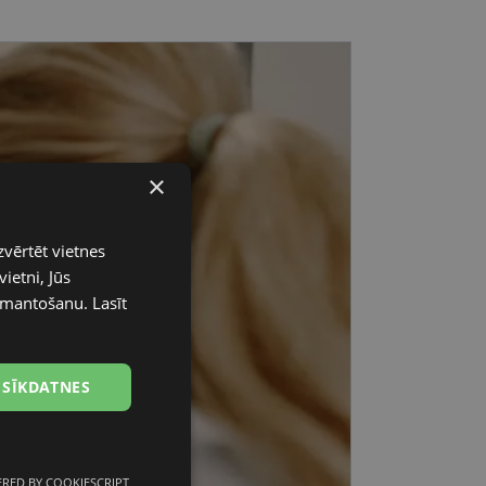
×
zvērtēt vietnes
ietni, Jūs
 izmantošanu.
Lasīt
 SĪKDATNES
RED BY COOKIESCRIPT