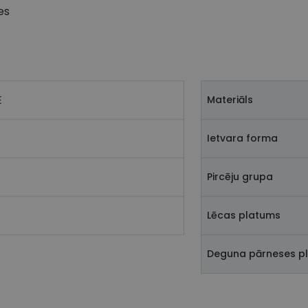
es
E
Materiāls
Ietvara forma
Pircēju grupa
Lēcas platums
Deguna pārneses p