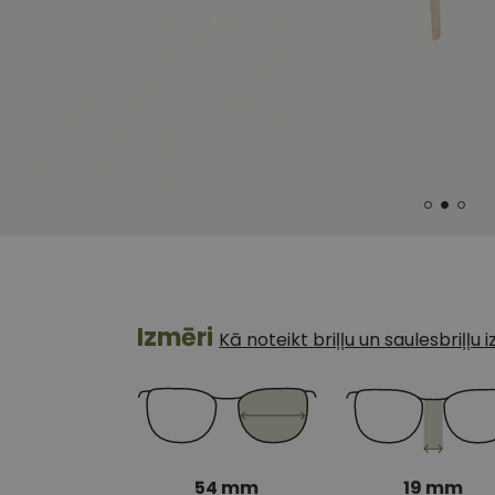
Izmēri
Kā noteikt briļļu un saulesbriļļu
54 mm
19 mm