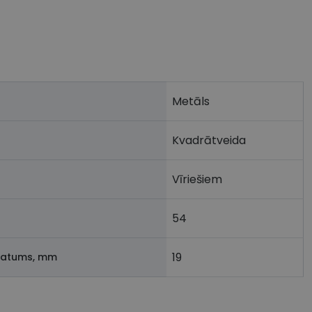
Metāls
Kvadrātveida
Vīriešiem
54
19
latums, mm