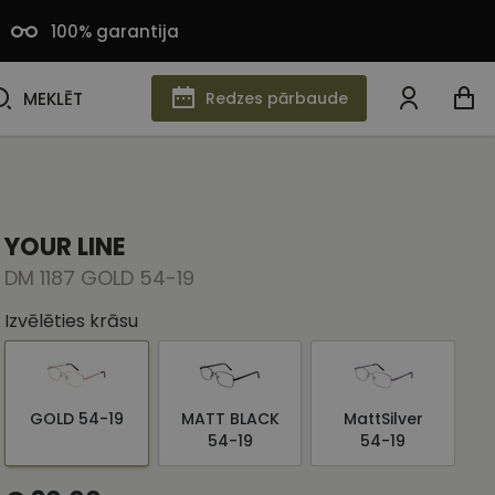
100% garantija
MEKLĒT
MEKLĒT
Redzes pārbaude
YOUR LINE
DM 1187 GOLD 54-19
Izvēlēties krāsu
GOLD 54-19
MATT BLACK
MattSilver
54-19
54-19