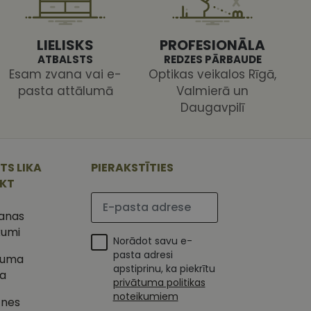
s pareizi.
LIELISKS
PROFESIONĀLA
ATBALSTS
REDZES PĀRBAUDE
Esam zvana vai e-
Optikas veikalos Rīgā,
pasta attālumā
Valmierā un
Daugavpilī
ojam, lai novērtētu
 Analytics - tas ir
ojuma
u par to, kā
tu unikālos
TS LIKA
PIERAKSTĪTIES
lietotājs varētu būt
 ģenerētu skaitli.
IKT
mantots, lai
ietņu analīzes
Lūdzu ievadiet e-pasta adresi
etotāja
m. Tiek uzskatīts, ka
šanas
ļaujot lietotājiem
s programmatūru. To
kumi
iju un apvienotu
Norādot savu e-
s nolūkos.
ojam, lai novērtētu
pasta adresi
tuma
tojot Klaviyo e-
apstiprinu, ka piekrītu
ka
s vietnes pareizu
privātuma politikas
esijas stāvokli.
noteikumiem
tnes