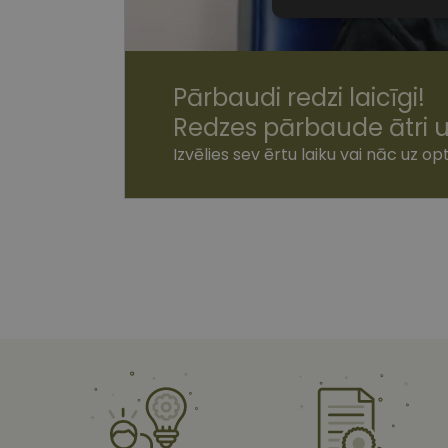
Nepiecieša
sīkdatnes
Pārbaudi redzi laicīgi!
Redzes pārbaude ātri u
Izvēlies sev ērtu laiku vai nāc uz opt
Nepiecie
Šīs sīkdatnes nepieci
sīkdatnes identificē 
tīmekļa vietne nevarē
pakalpojumus. Šīs sīkd
gadus. Šīs noteikti n
Nosaukums
shipping_country
csrftoken
CookieScriptConse