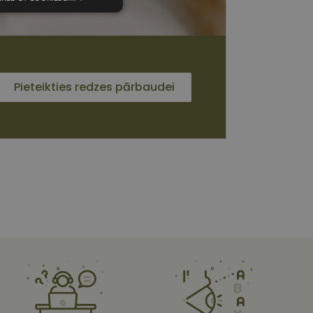
unkcionālās
sīkdatnes
Pieteikties redzes pārbaudei
 sīkdatnes
vātās iespējas. Šīs
z šīm sīkdatnēm
rasītos
ne ilgāk kā divus
s platformu Python.
et noteikta veida
ām.
i atcerētos
 ir nepieciešams, lai