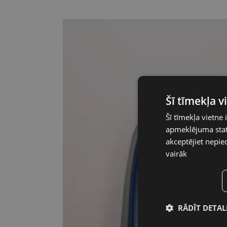
Šī tīmekļa 
Šī tīmekļa vietne 
apmeklējuma stati
akceptējiet nepie
vairāk
RĀDĪT DETAL