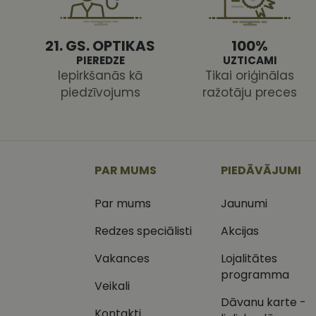
21. GS. OPTIKAS
100%
PIEREDZE
UZTICAMI
Iepirkšanās kā
Tikai oriģinālas
piedzīvojums
ražotāju preces
Nodr
Nosaukums
Jom
Nosaukums
MR
Micr
Cor
.c.cl
_ga
_gcl_au
Goog
PAR MUMS
PIEDĀVĀJUMI
.vizi
Par mums
Jaunumi
MUID
Micr
Cor
_clsk
.bin
Redzes speciālisti
Akcijas
SM
.c.cl
Vakances
Lojalitātes
__kla_id
programma
Veikali
SRM_B
Micr
_ga_C03QQNST0X
Cor
Dāvanu karte -
.c.b
Kontakti