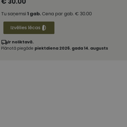
€ 30.00
Tu saņemsi
1
gab.
Cena par gab.
€ 30.00
Izvēlies lēcas
Ir noliktavā.
Plānotā piegāde
piektdiena 2026. gada 14. augusts