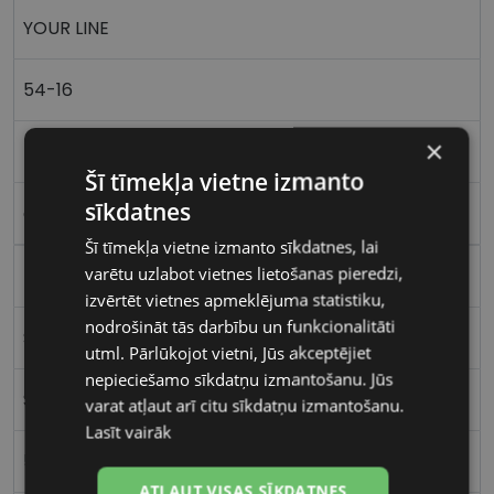
YOUR LINE
54-16
×
M
Šī tīmekļa vietne izmanto
sīkdatnes
crys/pink
Šī tīmekļa vietne izmanto sīkdatnes, lai
varētu uzlabot vietnes lietošanas pieredzi,
Plastmasa
izvērtēt vietnes apmeklējuma statistiku,
nodrošināt tās darbību un funkcionalitāti
Stūrains
utml. Pārlūkojot vietni, Jūs akceptējiet
nepieciešamo sīkdatņu izmantošanu. Jūs
Sievietēm
varat atļaut arī citu sīkdatņu izmantošanu.
Lasīt vairāk
54
ATĻAUT VISAS SĪKDATNES