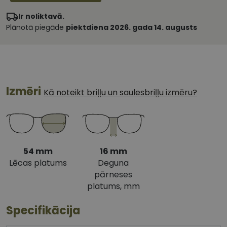
Ir noliktavā.
Plānotā piegāde
piektdiena 2026. gada 14. augusts
Izmēri
Kā noteikt briļļu un saulesbriļļu izmēru?
54 mm
16 mm
Lēcas platums
Deguna
pārneses
platums, mm
Specifikācija