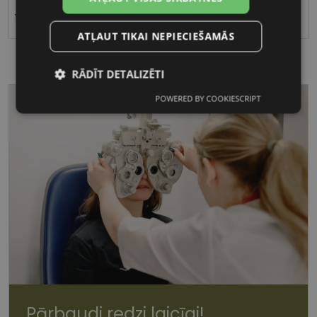
16
ATĻAUT TIKAI NEPIECIEŠAMĀS
RĀDĪT DETALIZĒTI
POWERED BY COOKIESCRIPT
Nepieciešamās
Statistikas
sīkdatnes
sīkdatnes
Mārketinga
Funkcionālās
sīkdatnes
sīkdatnes
Nepieciešamās sīkdatnes
Statistikas sīkdatnes
Mārketinga sīkdatnes
Funkcionālās sīkdatnes
Pārbaudi redzi laicīgi!