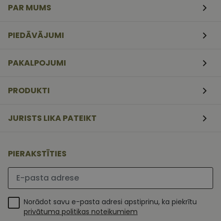
PAR MUMS
CookieScriptConsent
11
Šo sīkfailu
CookieScript
mēneši
izmanto Coo
www.vizionette.lv
3
Script.com
PIEDĀVĀJUMI
nedēļas
serviss, lai
atcerētos
apmeklētāj
sīkfailu
PAKALPOJUMI
piekrišanas
preferences.
ir nepiecieš
lai Cookie-
PRODUKTI
Script.com
sīkfailu
reklāmkaro
darbotos
JURISTS LIKA PATEIKT
pareizi.
PIERAKSTĪTIES
Lūdzu ievadiet e-pasta adresi
Norādot savu e-pasta adresi apstiprinu, ka piekrītu
privātuma politikas noteikumiem