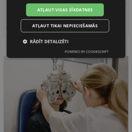
ATĻAUT VISAS SĪKDATNES
56
ATĻAUT TIKAI NEPIECIEŠAMĀS
17
RĀDĪT DETALIZĒTI
POWERED BY COOKIESCRIPT
Nepieciešamās
Statistikas
sīkdatnes
sīkdatnes
Mārketinga
Funkcionālās
sīkdatnes
sīkdatnes
Nepieciešamās sīkdatnes
Statistikas sīkdatnes