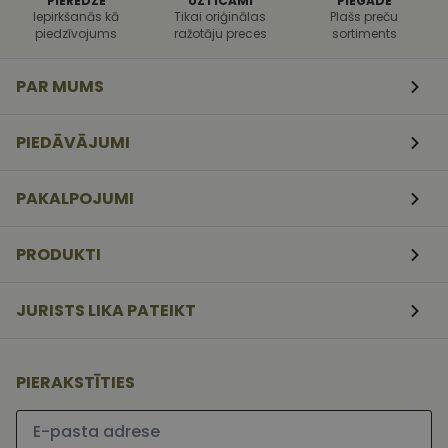
PIEREDZE
UZTICAMI
PIEGĀDE
uzbrukumi
Iepirkšanās kā
Tikai oriģinālas
Plašs preču
tīmekļa
piedzīvojums
ražotāju preces
sortiments
veidlapām.
CookieScriptConsent
11
Šo sīkfailu
CookieScript
mēneši
izmanto Coo
www.vizionette.lv
PAR MUMS
3
Script.com
nedēļas
serviss, lai
atcerētos
apmeklētāj
PIEDĀVĀJUMI
sīkfailu
piekrišanas
preferences.
ir nepiecieš
PAKALPOJUMI
lai Cookie-
Script.com
sīkfailu
reklāmkaro
PRODUKTI
darbotos
pareizi.
JURISTS LIKA PATEIKT
PIERAKSTĪTIES
Lūdzu ievadiet e-pasta adresi