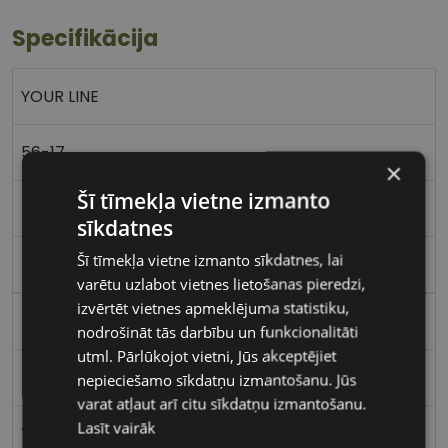
Specifikācija
YOUR LINE
56-17
×
Šī tīmekļa vietne izmanto
L
sīkdatnes
Šī tīmekļa vietne izmanto sīkdatnes, lai
blue
varētu uzlabot vietnes lietošanas pieredzi,
izvērtēt vietnes apmeklējuma statistiku,
Plastmasa
nodrošināt tās darbību un funkcionalitāti
utml. Pārlūkojot vietni, Jūs akceptējiet
Kvadrātveida
nepieciešamo sīkdatņu izmantošanu. Jūs
varat atļaut arī citu sīkdatņu izmantošanu.
Lasīt vairāk
Vīriešiem