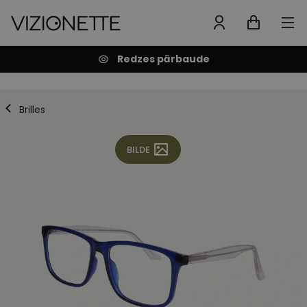
Redzes pārbaude
Brilles
BILDE