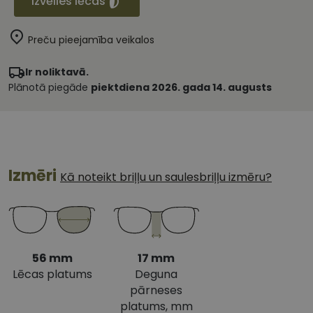
Izvēlies lēcas
Preču pieejamība veikalos
Ir noliktavā.
Plānotā piegāde
piektdiena 2026. gada 14. augusts
Izmēri
Kā noteikt briļļu un saulesbriļļu izmēru?
56 mm
17 mm
Lēcas platums
Deguna
pārneses
platums, mm